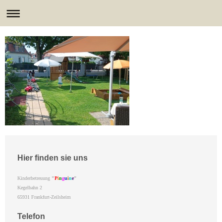
Hier finden sie uns
Kinderbetreuung
"
P
i
n
g
u
i
n
e
"
Kegelbahn
2
65931
Frankfurt-Zeilsheim
Telefon