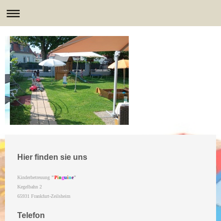
Hier finden sie uns
Kinderbetreuung
"
P
i
n
g
u
i
n
e
"
Kegelbahn
2
65931
Frankfurt-Zeilsheim
Telefon